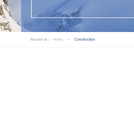
You are at：
Home
>
Construction