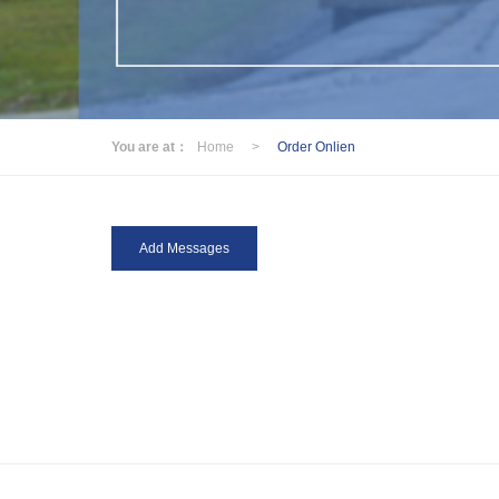
You are at：
Home
>
Order Onlien
Add Messages